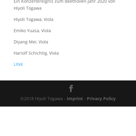
Ein Konzertereignis zum Beethoven-Jahr 2020 von
Hiyoli Togawa
Hiyoli Togawa, Viola
Emiko Yuasa, Viola
Diyang Mei, Viola
Hariolf Schichtig, Viola
LINK
©2018 Hiyoli Togawa -
Imprint
-
Privacy Policy