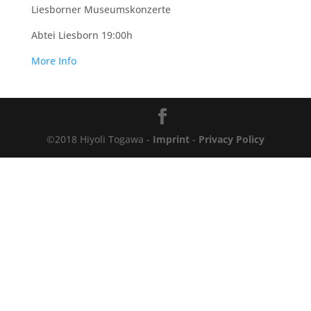
Liesborner Museumskonzerte
Abtei Liesborn 19:00h
More Info
©2018 Hiyoli Togawa -
Imprint
-
Privacy Policy